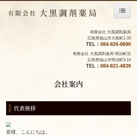
有限会社 大黒調剤薬局
ホーム
広島県福山市大黒町1-33
TEL：
084-926-0690
会社案内
有限会社 大黒調剤薬局
明治町店
広島県福山市明治町3-14
店舗案内
TEL：
084-921-4839
サービス案内
会社案内
処方箋の受付
ジェネリック薬について
代表挨拶
施設基準
皆様、こんにちは。